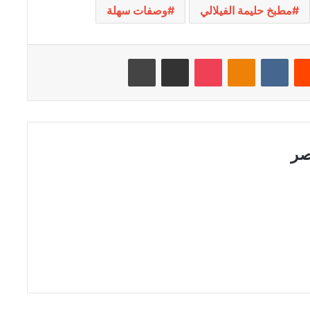
مطبخ حليمة الفيلالي
وصفات سهلة
Reddit
VKontakte
Odnoklassniki
Pocket
مشاركة عبر البريد
طباعة
صر