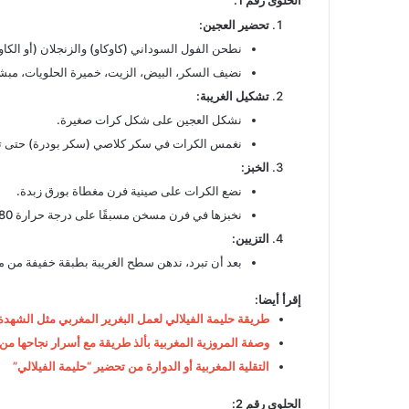
الحلوى رقم 1
:
تحضير العجين
:
نطحن الفول السوداني (كاوكاو) والزنجلان (أو الكا
نضيف السكر، البيض، الزيت، خميرة الحلويات، مبش
تشكيل الغريبة
:
نشكل العجين على شكل كرات صغيرة.
نغمس الكرات في سكر كلاصي (سكر بودرة) حتى تت
الخبز
:
نضع الكرات على صينية فرن مغطاة بورق زبدة.
نخبزها في فرن مسخن مسبقًا على درجة حرارة 180 درجة مئوية لمدة 10-15 دقيقة أو حتى تصبح ذهبية اللون.
التزيين
:
بعد أن تبرد، ندهن سطح الغريبة بطبقة خفيفة من
إقرأ أيضا:
طريقة حليمة الفيلالي لعمل البغرير المغربي مثل الشهدة
وصفة المروزية المغربية بألذ طريقة مع أسرار نجاحها من 
التقلية المغربية أو الدوارة من تحضير “حليمة الفيلالي”
الحلوى رقم 2
: