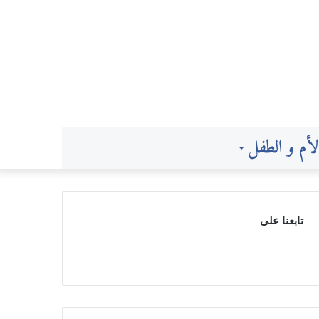
لأم و الطفل
Switch
skin
تابعنا على
0
50,000
متابعون
متابعون