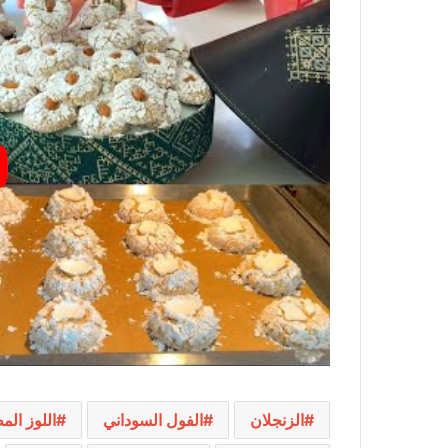
الزنجلان
الفول السوداني
اللوز ال