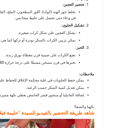
تحضير العجين
:
نخلط جوز الهند (كوك)، اللوز المطحون، الملح، الفا
في وعاء حتى نحصل على خليط متجانس.
تشكيل الحلوى
:
نشكل العجين على شكل كرات صغيرة.
يمكن تزيين الكرات بالسكر بودرة أو تركها كما هي.
الخبز
:
نضع الكرات على صينية فرن مغطاة بورق زبدة.
نخبزها في فرن مسخن مسبقًا على درجة حرارة 180 درجة مئوية لمدة 10-15 دقيقة أو حتى تصبح ذهبية اللون.
ملاحظات
:
يمكن حفظ الحلويات في علبة محكمة الإغلاق للحفاظ على 
يمكن تعديل كمية السكر حسب الرغبة.
إضافة الفانيليا أو مبشور قشر الحامض يعطي نكهة مميزة 
بالهنا والشفا!
شاهد طريقة التحضير بالفيديو للسيدة “حليمة فيل