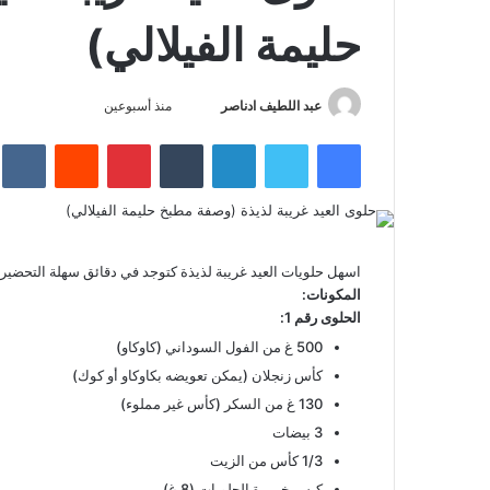
حليمة الفيلالي)
عبد اللطيف ادناصر
S
منذ أسبوعين
e
kte
Reddit
Pinterest
Tumblr
LinkedIn
Twitter
Facebook
n
d
a
n
e
اسهل حلويات العيد غريبة لذيذة كتوجد في دقائق سهلة التحضي
m
المكونات
:
a
الحلوى رقم 1
:
i
500 غ من الفول السوداني (كاوكاو)
l
كأس زنجلان (يمكن تعويضه بكاوكاو أو كوك)
130 غ من السكر (كأس غير مملوء)
3 بيضات
1/3 كأس من الزيت
كيس خميرة الحلويات (8 غ)