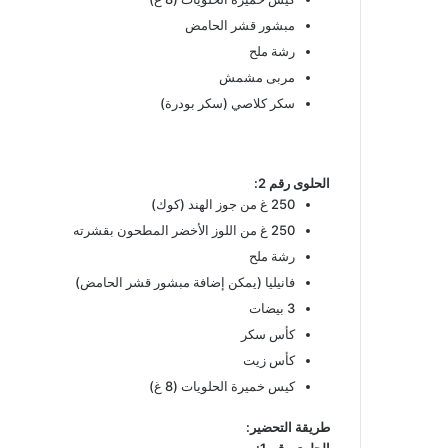
مبشور قشر الحامض
رشة ملح
مربى مشمش
سكر كلاصي (سكر بودرة)
الحلوى رقم 2
:
250 غ من جوز الهند (كوك)
250 غ من اللوز الأخضر المطحون بقشرته
رشة ملح
فانيليا (يمكن إضافة مبشور قشر الحامض)
3 بيضات
كأس سكر
كأس زيت
كيس خميرة الحلويات (8 غ)
طريقة التحضير
: