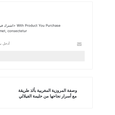
With Product You Purchase
<اشترك في ا
met, consectetur.
أ
د
خ
ل
ب
ر
ي
د
ك
ا
وصفة المروزية المغربية بألذ طريقة
ل
مع أسرار نجاحها من حليمة الفيلالي
إ
ل
ك