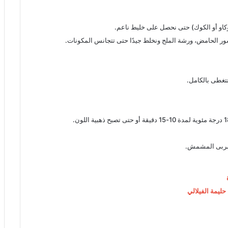
وكاو أو الكوك) حتى نحصل على خليط ناعم.
ور الحامض، ورشة الملح ونخلط جيدًا حتى تتجانس المكونات.
غطى بالكامل.
 مربى المشمش.
حليمة الفيلالي