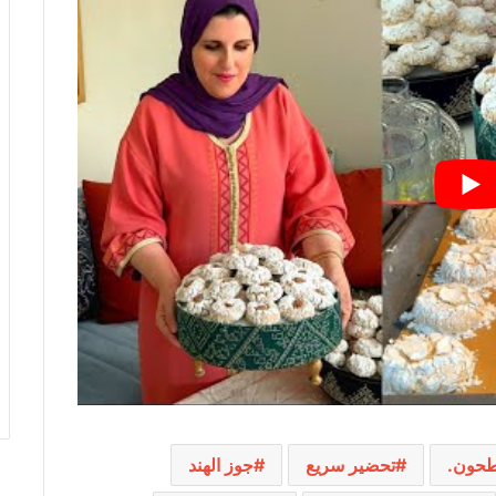
مطحون.
تحضير سريع
جوز الهند