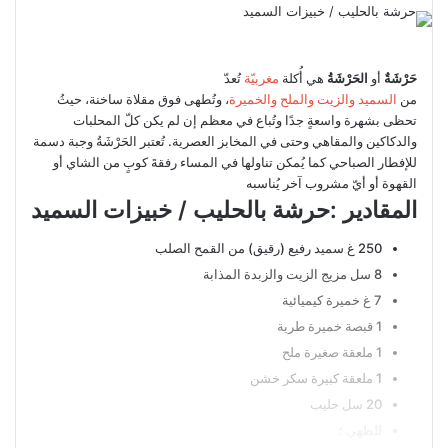
e
m
a
i
حَرْشَةٌ
أو
الحَرْشَةُ
هي أُكلة
مغربيّة
تُعدّ
l
من
السميد
والزيت
والملح
والخميرة
، وتُطهى فوق مقلاة ساخنة، حيثُ
تحظى بشهرة واسعةٍ جدًا وتُباع في معظم إن لم يكن كلّ المحلبات
والدكاكين والمقاهي وحتى في المخابز العصرية. تُعتبر الحَرْشَةُ وجبة دسمة
للإفطار الصباحي كما يُمكن تناولها في المساء رفقةَ كوبٍ من الشاي أو
القهوة أو أيّ مشروب آخر يُناسبه
المقادير :حرشة بالحليب / خبيزات السميد
250 غ سميد رفيع (رقيق) من القمح الصلب
8 سل مزيج الزيت والزبدة المذابة
7 غ خميرة كيميائية
1 قبصة خميرة طرية
1 ملعقة صغيرة ملح
1 ملعقة كبيرة سكر خشن
20 سل حليب
للطهي :