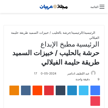
بحث
القائمة
عن
الرئيسية
/
الرئيسية
/
حرشة بالحليب / خبيزات السميد طريقة حليمة
الفيلالي
الرئيسية
مطبخ الإبداع
حرشة بالحليب / خبيزات السميد
طريقة حليمة الفيلالي
عبد اللطيف ادناصر
S
2024-05-17
0
9
دقيقة واحدة
e
n
Odnoklassniki
VKontakte
Reddit
Pinterest
Tumblr
LinkedIn
Twitter
Facebook
d
Pocket
a
n