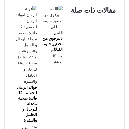
الصور
مقالات ذات صلة
اللحم
بالبرقوق من
تحضير حليمة
الفيلالي
منذ 15
دقيقة
هل تبحثون عن المزيد من الوصفات اللذيذة؟
طريقة حليمة الفيلالي لعمل البغرير المغربي مثل الشهدة
فوائد الرمان
للجسم : 12
وصفة لذيذة: كريب محشو بالتفاح والجوز
فائدة صحية
مذهلة
للرجال و
الحرشة
خبيزات السميد
الحامل
والبشرة
منذ 1 يوم